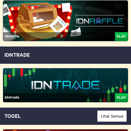
idnraffle
PLAY
IDNTRADE
Idntrade
PLAY
TOGEL
Lihat Semua