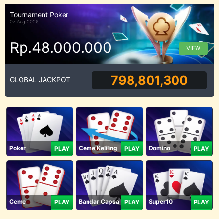
Tournament Poker
07 Aug 2026
Rp.48.000.000
VIEW
798,801,300
GLOBAL JACKPOT
Poker
Ceme Keliling
Domino
PLAY
PLAY
PLAY
Ceme
Bandar Capsa
Super10
PLAY
PLAY
PLAY