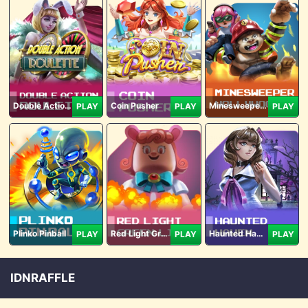
Double Action Roulette
Coin Pusher
Minesweeper Hollywood
PLAY
PLAY
PLAY
Plinko Pinball
Red Light Green Light
Haunted Haven
PLAY
PLAY
PLAY
IDNRAFFLE