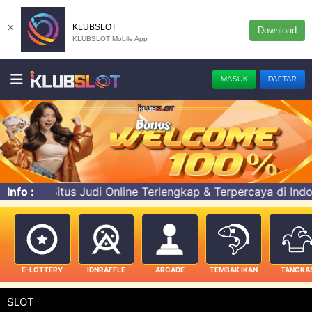
×
KLUBSLOT
Download
KLUBSLOT Mobile App
MASUK
DAFTAR
e Terlengkap & Terpercaya di Indonesia! Dapatkan Bonus De
Info :
E-LOTTERY
IDNRAFFLE
ARCADE
TEMBAK IKAN
TANGKA
SLOT