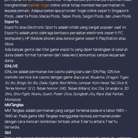
menghentikan
bandar togel
online untuk tetap memberikan permainan ini
kepada pemain. Adapun beberapa provider togel online seperti Singapore
Pools, Jakarta Pools, Macau Pools, Taipei Pools, Saigon Pools, dan Jowo Pools.
Esports
Esports atau Electronic Sports adalah istilah yang sangat populer saat ini.
Esports adalah jenis olahraga berbasis peralatan elektronik seperti PC
(komputer), HP (Mobile phone) atau konsol game seperti PlayStation atau
Xbox.
Ada banyak genre dan titel game esports yang dipertandingkan di seluruh
dunia dalam format turnamen dari skala kecil, komunitas sampai kejuaraan
dunia.
IDNLIVE
IDNLive adalah permainan live casino paling baru dari IDN Play. IDN live
memiliki service live casino dengan game
Baccarat, Roulette, Dragon Tiger,
Sic Bo, Bingo Sic Bo, Dadu Oglok, Red White, Lempar Koin Head Tail, Dice 6,
Terka Nomor 12 D, Tebak Nomor 24D, Tebak Billiard, Xoc Dia, Grandprix, 3D
Shio, Shio Fight, Niuniu, Suwit, Poker Dice, Gongball Jitu, Race Ball, Fantan,
Monopoly.
MMTangkas
MM Tangkas adalah permainan yang sangat terkenal pada era tahun 1980 –
1990 an. Pada game MM Tangkas menggunkan konsep permainan poker
dengan cara mencari kombinasi terbaik untuk 5 kartu antara 7 kartu
tersedia.
Slot