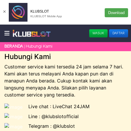
×
KLUBSLOT
Download
KLUBSLOT Mobile App
MASUK
DAFTAR
Hubungi Kami
BERANDA
Hubungi Kami
Customer service kami tersedia 24 jam selama 7 hari.
Kami akan terus melayani Anda kapan pun dan di
manapun Anda berada. Cukup kontak kami akan
langsung menyapa Anda. Silakan pilih layanan
customer service yang tersedia.
Live chat : LiveChat 24JAM
Line : @klubslotofficial
Telegram : @klubslot