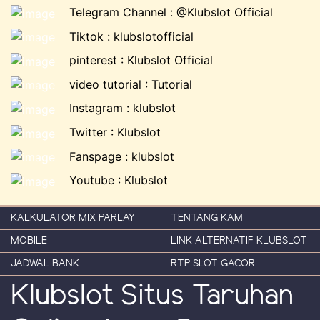
Telegram Channel : @Klubslot Official
Tiktok : klubslotofficial
pinterest : Klubslot Official
video tutorial : Tutorial
Instagram : klubslot
Twitter : Klubslot
Fanspage : klubslot
Youtube : Klubslot
KALKULATOR MIX PARLAY
TENTANG KAMI
MOBILE
LINK ALTERNATIF KLUBSLOT
JADWAL BANK
RTP SLOT GACOR
Klubslot Situs Taruhan