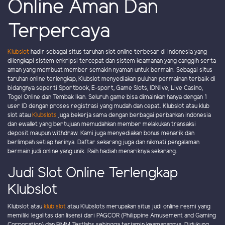
Online Aman Dan
Terpercaya
Klubslot
hadir sebagai situs taruhan slot online terbesar di indonesia yang
dilengkapi sistem enkripsi tercepat dan sistem keamanan yang canggih serta
aman yang membuat member semakin nyaman untuk bermain. Sebagai situs
taruhan online terlengkap, Klubslot menyediakan puluhan permainan terbaik di
bidangnya seperti Sportbook, E-sport, Game Slots, IDNlive, Live Casino,
Togel Online dan Tembak Ikan. Seluruh game bisa dimainkan hanya dengan 1
user ID dengan proses registrasi yang mudah dan cepat. Klubslot atau klub
slot atau
Klubslots
juga bekerja sama dengan berbagai perbankan indonesia
dan ewallet yang bertujuan memudahkan member melakukan transaksi
deposit maupun withdraw. Kami juga menyediakan bonus menarik dan
berlimpah setiap harinya. Daftar sekarang juga dan nikmati pengalaman
bermain judi online yang unik. Raih hadiah menariknya sekarang.
Judi Slot Online Terlengkap
Klubslot
Klubslot atau
klub slot
atau Klubslots merupakan situs judi online resmi yang
memiliki legalitas dan lisensi dari PAGCOR (Philippine Amusement and Gaming
Corporation) dan BMM Testlabs sehingga terjamin keamanannya. Didukung