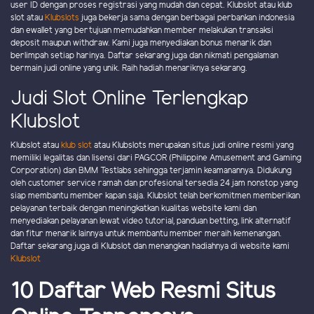
user ID dengan proses registrasi yang mudah dan cepat. Klubslot atau klub
slot atau
Klubslots
juga bekerja sama dengan berbagai perbankan indonesia
dan ewallet yang bertujuan memudahkan member melakukan transaksi
deposit maupun withdraw. Kami juga menyediakan bonus menarik dan
berlimpah setiap harinya. Daftar sekarang juga dan nikmati pengalaman
bermain judi online yang unik. Raih hadiah menariknya sekarang.
Judi Slot Online Terlengkap
Klubslot
Klubslot atau
klub slot
atau Klubslots merupakan situs judi online resmi yang
memiliki legalitas dan lisensi dari PAGCOR (Philippine Amusement and Gaming
Corporation) dan BMM Testlabs sehingga terjamin keamanannya. Didukung
oleh customer service ramah dan profesional tersedia 24 jam nonstop yang
siap membantu member kapan saja. Klubslot telah berkomitmen memberikan
pelayanan terbaik dengan meningkatkan kualitas website kami dan
menyediakan pelayanan lewat video tutorial, panduan betting, link alternatif
dan fitur menarik lainnya untuk membantu member meraih kemenangan.
Daftar sekarang juga di Klubslot dan menangkan hadiahnya di website kami
Klubslot
10 Daftar Web Resmi Situs