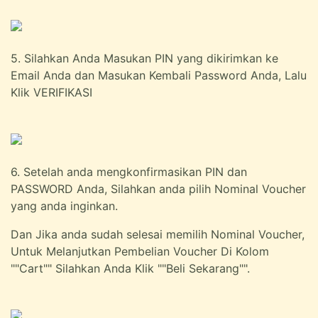
5. Silahkan Anda Masukan PIN yang dikirimkan ke
Email Anda dan Masukan Kembali Password Anda, Lalu
Klik VERIFIKASI
6. Setelah anda mengkonfirmasikan PIN dan
PASSWORD Anda, Silahkan anda pilih Nominal Voucher
yang anda inginkan.
Dan Jika anda sudah selesai memilih Nominal Voucher,
Untuk Melanjutkan Pembelian Voucher Di Kolom
""Cart"" Silahkan Anda Klik ""Beli Sekarang"".