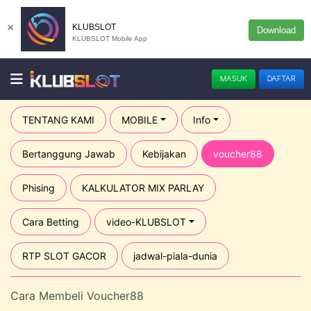
×
KLUBSLOT
Download
KLUBSLOT Mobile App
MASUK
DAFTAR
TENTANG KAMI
MOBILE
Info
Bertanggung Jawab
Kebijakan
voucher88
Phising
KALKULATOR MIX PARLAY
Cara Betting
video-KLUBSLOT
RTP SLOT GACOR
jadwal-piala-dunia
Cara Membeli Voucher88