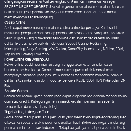
dilangsungkan secara virtual terlengkap di Asia. Kami menawarkan agen
SBOBET, UBOBET, SBOBET. Jika kalian gemar memainkan permainan taruhan
bola dengan jenis permainan 1x2, odds even, over under, dll. Anda dapat
memainkannya secara langsung.
Casino Online
Anda dapat menemukan permainan casino online terpercaya. Kami sudah
melakukan pengujian pada setiap permainan casino online yang kami sediakan.
Seluruh game yang ditawarkan telah lolos dari syarat dan ketentuan. Inilah
daftar live casino terbaik di Indonesia: Sbobet Casino, HoGaming,
Microgaming, Sexy Gaming, WM Casino, GamePlay Interactive, N2Live, EBet,
TopTrend Gaming, Evolution.
Poker Online dan DominoQQ
Poker online adalah permainan yang menggunakan keterampilan dalam
bermain taruhan kartu. Game ini mampu menguras otak karena harus
mempunyai strategi yang pas untuk berhasil mengalahkan lawannya. Adapun
daftar situs poker dan dominoqq terpercaya KLUB SLOT: IDN Poker, dan IDN
Play.
Arcade Games
Permainan arcade game adalah yang dapat dioperasikan dengan menggunakan
coin atau credit. Kategori game ini masuk kedalam permainan seperti
tembak ikan dan masih banyak lagi.
Togel Online, Lotre, dan Toto
Game togel merupakan jenis perjudian yang melibatkan angka-angka yang akan
dikeluarkan secara acak untuk mendapatkan hasil. Beberapa negara melarang
permainan ini termasuk Indonesia. Tetapi banyaknya minat para pemain tidak