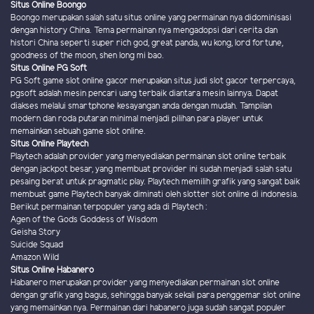
Situs Online Boongo
Boongo merupakan salah satu situs online yang permainan nya didominisasi
dengan history China. Tema permainan nya mengadopsi dari cerita dan
histori China seperti super rich god, great panda, wu kong, lord fortune,
goodness of the moon, shen long mi bao.
Situs Online PG Soft
PG Soft game slot online gacor merupakan situs judi slot gacor terpercaya,
pgsoft adalah mesin pencari uang terbaik diantara mesin lainnya. Dapat
diakses melalui smartphone kesayangan anda dengan mudah. Tampilan
modern dan roda putaran minimal menjadi pilihan para player untuk
memainkan sebuah game slot online.
Situs Online Playtech
Playtech adalah provider yang menyediakan permainan slot online terbaik
dengan jackpot besar, yang membuat provider ini sudah menjadi salah satu
pesaing berat untuk pragmatic play. Playtech memilih grafik yang sangat baik
membuat game Playtech banyak diminati oleh slotter slot online di indonesia.
Berikut permainan terpopuler yang ada di Playtech :
Agen of the Gods Goddess of Wisdom
Geisha Story
Suicide Squad
Amazon Wild
Situs Online Habanero
Habanero merupakan provider yang menyediakan permainan slot online
dengan grafik yang bagus, sehingga banyak sekali para penggemar slot online
yang memainkan nya. Permainan dari habanero juga sudah sangat populer