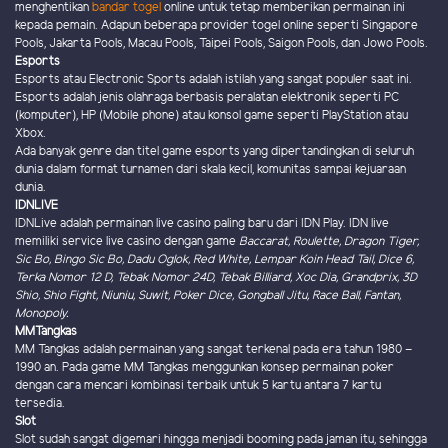
menghentikan
bandar togel
online untuk tetap memberikan permainan ini
kepada pemain. Adapun beberapa provider togel online seperti Singapore
Pools, Jakarta Pools, Macau Pools, Taipei Pools, Saigon Pools, dan Jowo Pools.
Esports
Esports atau Electronic Sports adalah istilah yang sangat populer saat ini.
Esports adalah jenis olahraga berbasis peralatan elektronik seperti PC
(komputer), HP (Mobile phone) atau konsol game seperti PlayStation atau
Xbox.
Ada banyak genre dan titel game esports yang dipertandingkan di seluruh
dunia dalam format turnamen dari skala kecil, komunitas sampai kejuaraan
dunia.
IDNLIVE
IDNLive adalah permainan live casino paling baru dari IDN Play. IDN live
memiliki service live casino dengan game
Baccarat, Roulette, Dragon Tiger,
Sic Bo, Bingo Sic Bo, Dadu Oglok, Red White, Lempar Koin Head Tail, Dice 6,
Terka Nomor 12 D, Tebak Nomor 24D, Tebak Billiard, Xoc Dia, Grandprix, 3D
Shio, Shio Fight, Niuniu, Suwit, Poker Dice, Gongball Jitu, Race Ball, Fantan,
Monopoly.
MMTangkas
MM Tangkas adalah permainan yang sangat terkenal pada era tahun 1980 –
1990 an. Pada game MM Tangkas menggunkan konsep permainan poker
dengan cara mencari kombinasi terbaik untuk 5 kartu antara 7 kartu
tersedia.
Slot
Slot sudah sangat digemari hingga menjadi booming pada jaman itu, sehingga