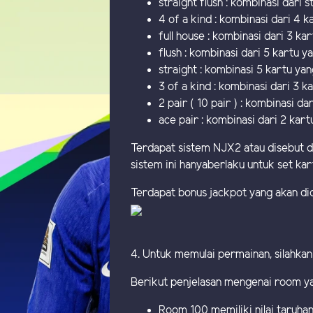
straight flush : kombinasi dari s
4 of a kind : kombinasi dari 4 
full house : kombinasi dari 3 k
flush : kombinasi dari 5 kartu y
straight : kombinasi 5 kartu ya
3 of a kind : kombinasi dari 3 
2 pair ( 10 pair ) : kombinasi d
ace pair : kombinasi dari 2 kar
Terdapat sistem NJX2 atau disebut deng
sistem ini hanyaberlaku untuk set kartu
Terdapat bonus jackpot yang akan di
4. Untuk memulai permainan, silahkan
Berikut penjelasan mengenai room y
Room 100 memiliki nilai taruha