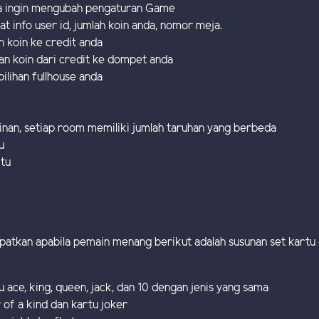
anda ingin mengubah pengaturan Game
hat info user id, jumlah koin anda, nomor meja.
n koin ke credit anda
an koin dari credit ke dompet anda
ilihan fullhouse anda
nan, setiap room memiliki jumlah taruhan yang berbeda
u
rtu
dapatkan apabila pemain menang berikut adalah susunan set kartu 
tu ace, king, queen, jack, dan 10 dengan jenis yang sama
r of a kind dan kartu joker