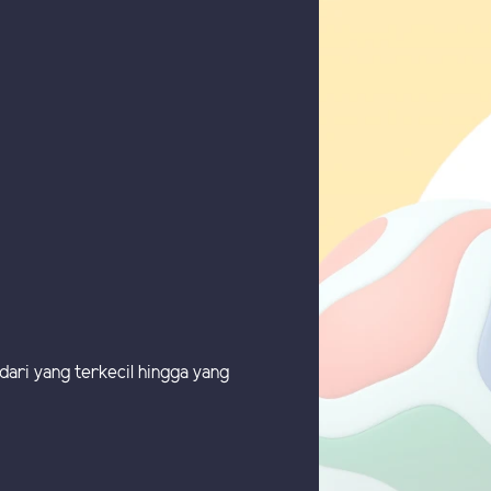
dari yang terkecil hingga yang