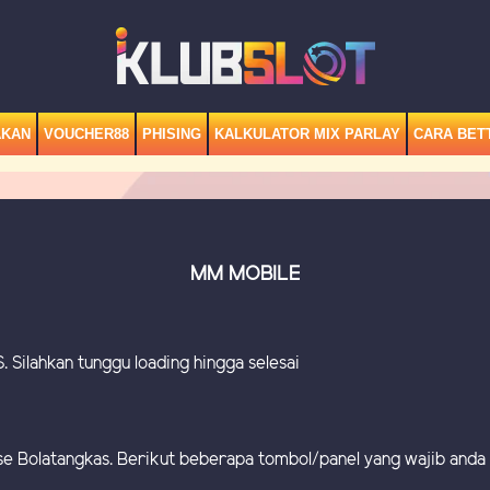
AKAN
VOUCHER88
PHISING
KALKULATOR MIX PARLAY
CARA BET
MM MOBILE
. Silahkan tunggu loading hingga selesai
use Bolatangkas. Berikut beberapa tombol/panel yang wajib anda