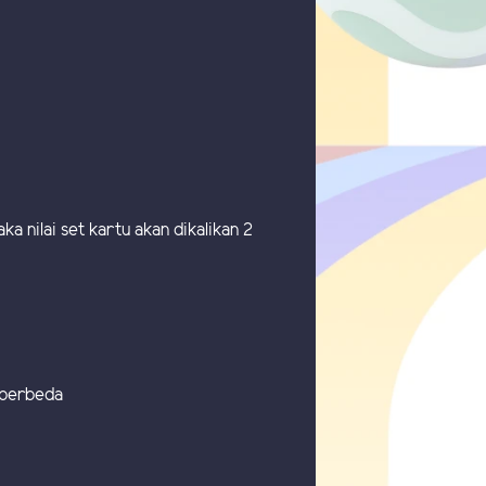
ka nilai set kartu akan dikalikan 2
g berbeda