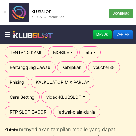
×
KLUBSLOT
Download
KLUBSLOT Mobile App
MASUK
DAFTAR
TENTANG KAMI
MOBILE
Info
Bertanggung Jawab
Kebijakan
voucher88
Phising
KALKULATOR MIX PARLAY
Cara Betting
video-KLUBSLOT
RTP SLOT GACOR
jadwal-piala-dunia
menyediakan tampilan mobile yang dapat
Klubslot