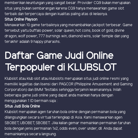
memberikan keuntungan yang sangat besar. Provider CQ9 bukan merupakan
situs yang bukan sembarangan karena CQ9 hanya menawarkan game slot
terbaik dan terpercaya dengan kualitas paling atas di kelasnya.
Situs Online Playson
Menawarkan 10 game terbaiknya yang menambahkan jackpot terbesar. Game
tersebut yaitu buffalo power, solar queen, hot coins, book of gold, divine
dragon, wolf power, 777 burnings win, diamond wins, solar temple dan yang
terakhir adalah 9 happy pharaohs.
Daftar Game Judi Online
Terpopuler di KLUBSLOT
Klubslot atau klub slot atau klubslots merupakan situs judi online resmi yang
memiliki legalitas dan lisensi dari PAGCOR (Philippine Amusement and Gaming
Corporation) dan BMM Testlabs sehingga terjamin keamanannya. Inilah
beberapa game judi online yang dapat anda mainkan hanya dengan
menggunakan 1 ID bermain saja :
Situs Judi Bola Online
Klubslot merupakan agen taruhan bola online dengan permainan bola yang
dilangsungkan secara virtual terlengkap di Asia. Kami menawarkan agen
SBOBET, UBOBET, SBOBET. Jika kalian gemar memainkan permainan taruhan
bola dengan jenis permainan 1x2, odds even, over under, dll. Anda dapat
memainkannya secara langsung.