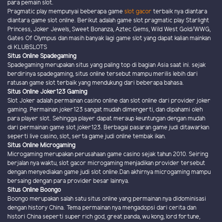
para pemain slot.
Pragmatic play mempunyai beberapa game
slot gacor
terbaik nya diantara
diantara game slot online. Berikut adalah game slot pragmatic play Starlight
Princess, Joker Jewels, Sweet Bonanza, Aztec Gems, Wild West Gold/WWG,
Gates Of Olympus dan masih banyak lagi game slot yang dapat kalian mainkan
di KLUBSLOTS
Situs Online Spadegaming
Spadegaming merupakan situs yang paling top di bagian Asia saat ini. sejak
berdirinya spadegaming, situs online tersebut mampu merilis lebih dari
ratusan game slot terbaik yang mendukung dari beberapa bahasa.
Situs Online Joker123 Gaming
Slot Joker adalah permainan casino online dan slot online dari provider joker
gaming. Permainan joker123 sangat mudah dimengerti, dan dipahami oleh
para player slot. Sehingga player dapat meraup keuntungan dengan mudah
dari permainan game slot joker123. Berbagai pasaran game judi ditawarkan
seperti live casino, slot, serta game judi online tembak ikan.
Situs Online Microgaming
Microgaming merupakan perusahaan game casino sejak tahun 2010. Seiring
berjalan nya waktu, slot gacor microgaming menjadikan provider tersebut
dengan menyediakan game judi slot online.Dan akhirnya microgaming mampu
bersaing dengan para provider besar lainnya.
Situs Online Boongo
Boongo merupakan salah satu situs online yang permainan nya didominisasi
dengan history China. Tema permainan nya mengadopsi dari cerita dan
histori China seperti super rich god, great panda, wu kong, lord fortune,