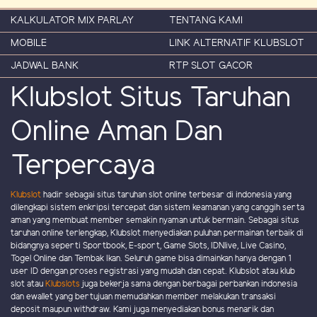
KALKULATOR MIX PARLAY
TENTANG KAMI
MOBILE
LINK ALTERNATIF KLUBSLOT
JADWAL BANK
RTP SLOT GACOR
Klubslot Situs Taruhan
Online Aman Dan
Terpercaya
Klubslot
hadir sebagai situs taruhan slot online terbesar di indonesia yang
dilengkapi sistem enkripsi tercepat dan sistem keamanan yang canggih serta
aman yang membuat member semakin nyaman untuk bermain. Sebagai situs
taruhan online terlengkap, Klubslot menyediakan puluhan permainan terbaik di
bidangnya seperti Sportbook, E-sport, Game Slots, IDNlive, Live Casino,
Togel Online dan Tembak Ikan. Seluruh game bisa dimainkan hanya dengan 1
user ID dengan proses registrasi yang mudah dan cepat. Klubslot atau klub
slot atau
Klubslots
juga bekerja sama dengan berbagai perbankan indonesia
dan ewallet yang bertujuan memudahkan member melakukan transaksi
deposit maupun withdraw. Kami juga menyediakan bonus menarik dan