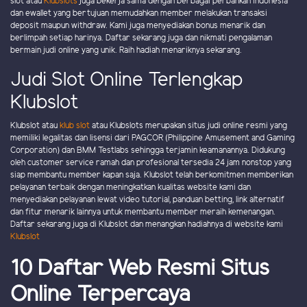
slot atau
Klubslots
juga bekerja sama dengan berbagai perbankan indonesia
dan ewallet yang bertujuan memudahkan member melakukan transaksi
deposit maupun withdraw. Kami juga menyediakan bonus menarik dan
berlimpah setiap harinya. Daftar sekarang juga dan nikmati pengalaman
bermain judi online yang unik. Raih hadiah menariknya sekarang.
Judi Slot Online Terlengkap
Klubslot
Klubslot atau
klub slot
atau Klubslots merupakan situs judi online resmi yang
memiliki legalitas dan lisensi dari PAGCOR (Philippine Amusement and Gaming
Corporation) dan BMM Testlabs sehingga terjamin keamanannya. Didukung
oleh customer service ramah dan profesional tersedia 24 jam nonstop yang
siap membantu member kapan saja. Klubslot telah berkomitmen memberikan
pelayanan terbaik dengan meningkatkan kualitas website kami dan
menyediakan pelayanan lewat video tutorial, panduan betting, link alternatif
dan fitur menarik lainnya untuk membantu member meraih kemenangan.
Daftar sekarang juga di Klubslot dan menangkan hadiahnya di website kami
Klubslot
10 Daftar Web Resmi Situs
Online Terpercaya