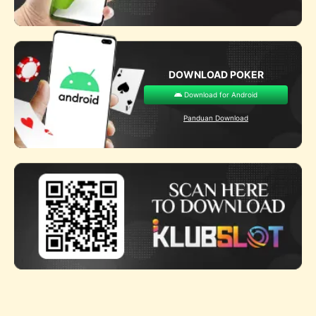
DOWNLOAD POKER
Download for Android
Panduan Download