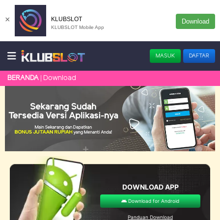
×
KLUBSLOT
Download
KLUBSLOT Mobile App
MASUK
DAFTAR
Download
BERANDA
DOWNLOAD APP
Download for Android
Panduan Download