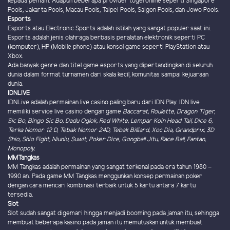
kepada pemain. Adapun beberapa provider togel online seperti Singapore
Pools, Jakarta Pools, Macau Pools, Taipei Pools, Saigon Pools, dan Jowo Pools.
Esports
Esports atau Electronic Sports adalah istilah yang sangat populer saat ini.
Esports adalah jenis olahraga berbasis peralatan elektronik seperti PC
(komputer), HP (Mobile phone) atau konsol game seperti PlayStation atau
Xbox.
Ada banyak genre dan titel game esports yang dipertandingkan di seluruh
dunia dalam format turnamen dari skala kecil, komunitas sampai kejuaraan
dunia.
IDNLIVE
IDNLive adalah permainan live casino paling baru dari IDN Play. IDN live
memiliki service live casino dengan game
Baccarat, Roulette, Dragon Tiger,
Sic Bo, Bingo Sic Bo, Dadu Oglok, Red White, Lempar Koin Head Tail, Dice 6,
Terka Nomor 12 D, Tebak Nomor 24D, Tebak Billiard, Xoc Dia, Grandprix, 3D
Shio, Shio Fight, Niuniu, Suwit, Poker Dice, Gongball Jitu, Race Ball, Fantan,
Monopoly.
MMTangkas
MM Tangkas adalah permainan yang sangat terkenal pada era tahun 1980 –
1990 an. Pada game MM Tangkas menggunkan konsep permainan poker
dengan cara mencari kombinasi terbaik untuk 5 kartu antara 7 kartu
tersedia.
Slot
Slot sudah sangat digemari hingga menjadi booming pada jaman itu, sehingga
membuat beberapa kasino pada jaman itu memutuskan untuk membuat