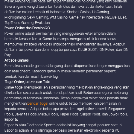
melakukan pengujian pada setiap permainan casino online yang kami sediakan.
Seluruh game yang ditawarkan telah lolos dari syarat dan ketentuan. Inilah
daftar live casino terbaik di Indonesia: Sbobet Casino, HoGaming,
Microgaming, Sexy Gaming, WM Casino, GamePlay Interactive, N2Live, EBet,
TopTrend Gaming, Evolution.
Poker Online dan DominoQQ
Poker online adalah permainan yang menggunakan keterampilan dalam
bermain taruhan kartu. Game ini mampu menguras otak karena harus
mempunyai strategi yang pas untuk berhasil mengalahkan lawannya. Adapun
daftar situs poker dan dominoqq terpercaya KLUB SLOT: IDN Poker, dan IDN
Play.
Arcade Games
Permainan arcade game adalah yang dapat dioperasikan dengan menggunakan
coin atau credit. Kategori game ini masuk kedalam permainan seperti
tembak ikan dan masih banyak lagi.
Togel Online, Lotre, dan Toto
Game togel merupakan jenis perjudian yang melibatkan angka-angka yang akan
dikeluarkan secara acak untuk mendapatkan hasil. Beberapa negara melarang
permainan ini termasuk Indonesia. Tetapi banyaknya minat para pemain tidak
menghentikan
bandar togel
online untuk tetap memberikan permainan ini
kepada pemain. Adapun beberapa provider togel online seperti Singapore
Pools, Jakarta Pools, Macau Pools, Taipei Pools, Saigon Pools, dan Jowo Pools.
Esports
Esports atau Electronic Sports adalah istilah yang sangat populer saat ini.
Esports adalah jenis olahraga berbasis peralatan elektronik seperti PC