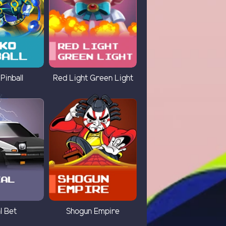
 Pinball
Red Light Green Light
al Bet
Shogun Empire