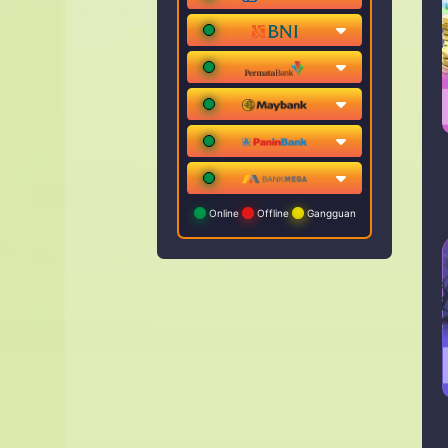
Online
Offline
Gangguan