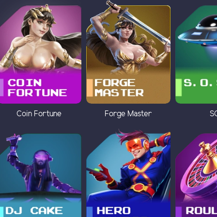
Coin Fortune
Forge Master
S