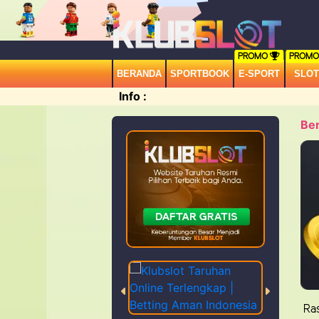
PROMO
PROM
BERANDA
SPORTBOOK
E-SPORT
SLO
Info :
Selamat dat
Be
Ras