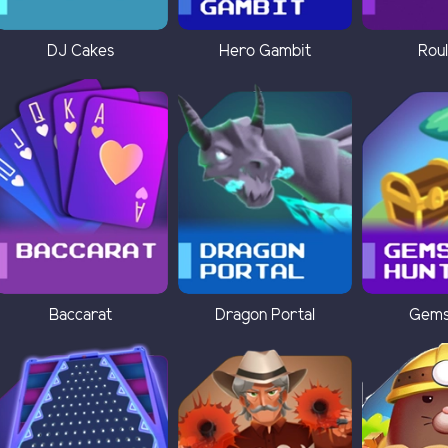
DJ Cakes
Hero Gambit
Rou
Baccarat
Dragon Portal
Gems