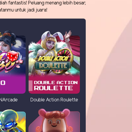
h fantastis! Peluang menang lebih besar,
anmu untuk jadi juara!
DNArcade
Double Action Roulette