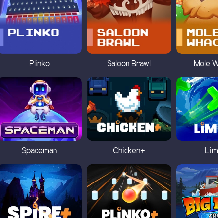
Plinko
Saloon Brawl
Mole 
Spaceman
Chicken+
Li