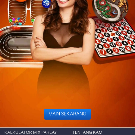
MAIN SEKARANG
KALKULATOR MIX PARLAY
TENTANG KAMI