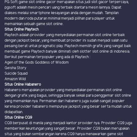
PG Soft game slot online gacor merupakan situs judi slot gacor terpercaya,
pgsoft adalah mesin pencari uang terbaik diantara mesin lainnya. Dapat
diakses melalui smartphone kesayangan anda dengan mudah. Tampilan
modern dan roda putaran minimal menjadi pilihan para player untuk
memainkan sebuah game slot online.
Situs Online Playtech
Playtech adalah provider yang menyediakan permainan slot online terbaik
dengan jackpot besar, yang membuat provider ini sudah menjadi salah satu
pesaing berat untuk pragmatic play. Playtech memilih grafik yang sangat baik
membuat game Playtech banyak diminati oleh slotter slot online di indonesia.
Berikut permainan terpopuler yang ada di Playtech :
Agen of the Gods Goddess of Wisdom
Geisha Story
Suicide Squad
Amazon Wild
Situs Online Habanero
Habanero merupakan provider yang menyediakan permainan slot online
dengan grafik yang bagus, sehingga banyak sekali para penggemar slot online
yang memainkan nya. Permainan dari habanero juga sudah sangat populer
karena provider habanero mempunyai jackpot yang besar serta mudah untuk
didapatkan.
Situs Online CQ9
CQ9 berpusat di manila yang menjadi kantor provider nya. Provider CQ9 juga
memberikan keuntungan yang sangat besar. Provider CQ9 bukan merupakan
situs yang bukan sembarangan karena CQ9 hanya menawarkan game slot