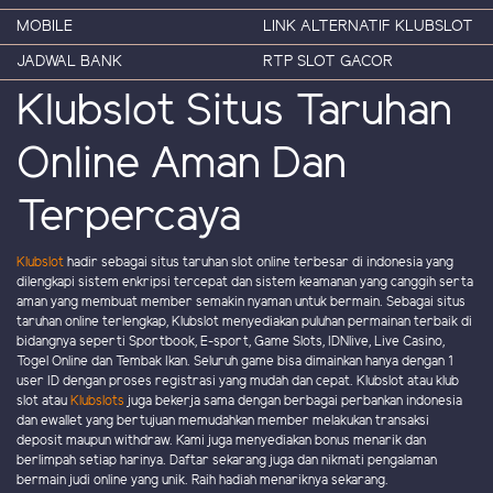
MOBILE
LINK ALTERNATIF KLUBSLOT
JADWAL BANK
RTP SLOT GACOR
Klubslot Situs Taruhan
Online Aman Dan
Terpercaya
Klubslot
hadir sebagai situs taruhan slot online terbesar di indonesia yang
dilengkapi sistem enkripsi tercepat dan sistem keamanan yang canggih serta
aman yang membuat member semakin nyaman untuk bermain. Sebagai situs
taruhan online terlengkap, Klubslot menyediakan puluhan permainan terbaik di
bidangnya seperti Sportbook, E-sport, Game Slots, IDNlive, Live Casino,
Togel Online dan Tembak Ikan. Seluruh game bisa dimainkan hanya dengan 1
user ID dengan proses registrasi yang mudah dan cepat. Klubslot atau klub
slot atau
Klubslots
juga bekerja sama dengan berbagai perbankan indonesia
dan ewallet yang bertujuan memudahkan member melakukan transaksi
deposit maupun withdraw. Kami juga menyediakan bonus menarik dan
berlimpah setiap harinya. Daftar sekarang juga dan nikmati pengalaman
bermain judi online yang unik. Raih hadiah menariknya sekarang.