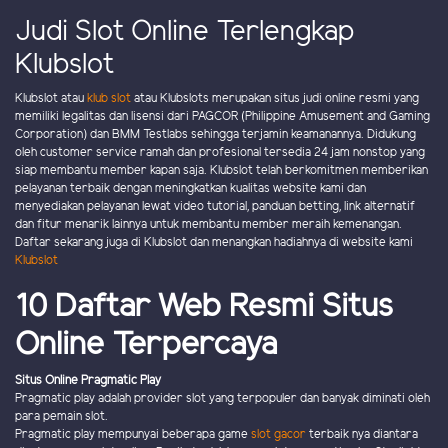
Judi Slot Online Terlengkap
Klubslot
Klubslot atau
klub slot
atau Klubslots merupakan situs judi online resmi yang
memiliki legalitas dan lisensi dari PAGCOR (Philippine Amusement and Gaming
Corporation) dan BMM Testlabs sehingga terjamin keamanannya. Didukung
oleh customer service ramah dan profesional tersedia 24 jam nonstop yang
siap membantu member kapan saja. Klubslot telah berkomitmen memberikan
pelayanan terbaik dengan meningkatkan kualitas website kami dan
menyediakan pelayanan lewat video tutorial, panduan betting, link alternatif
dan fitur menarik lainnya untuk membantu member meraih kemenangan.
Daftar sekarang juga di Klubslot dan menangkan hadiahnya di website kami
Klubslot
10 Daftar Web Resmi Situs
Online Terpercaya
Situs Online Pragmatic Play
Pragmatic play adalah provider slot yang terpopuler dan banyak diminati oleh
para pemain slot.
Pragmatic play mempunyai beberapa game
slot gacor
terbaik nya diantara