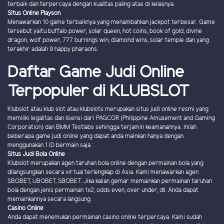
terbaik dan terpercaya dengan kualitas paling atas di kelasnya.
Situs Online Playson
Menawarkan 10 game terbaiknya yang menambahkan jackpot terbesar. Game
tersebut yaitu buffalo power, solar queen, hot coins, book of gold, divine
dragon, wolf power, 777 burnings win, diamond wins, solar temple dan yang
terakhir adalah 9 happy pharaohs.
Daftar Game Judi Online
Terpopuler di KLUBSLOT
Klubslot atau klub slot atau klubslots merupakan situs judi online resmi yang
memiliki legalitas dan lisensi dari PAGCOR (Philippine Amusement and Gaming
Corporation) dan BMM Testlabs sehingga terjamin keamanannya. Inilah
beberapa game judi online yang dapat anda mainkan hanya dengan
menggunakan 1 ID bermain saja :
Situs Judi Bola Online
Klubslot merupakan agen taruhan bola online dengan permainan bola yang
dilangsungkan secara virtual terlengkap di Asia. Kami menawarkan agen
SBOBET, UBOBET, SBOBET. Jika kalian gemar memainkan permainan taruhan
bola dengan jenis permainan 1x2, odds even, over under, dll. Anda dapat
memainkannya secara langsung.
Casino Online
Anda dapat menemukan permainan casino online terpercaya. Kami sudah