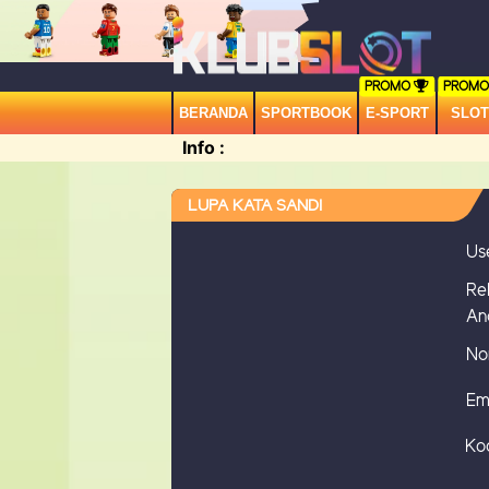
PROMO
PROM
BERANDA
SPORTBOOK
E-SPORT
SLO
Info :
LUPA KATA SANDI
Us
Re
An
No
Em
Kod