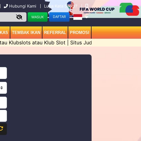
Hubungi Kami
Lupa Kata Sandi?
DAFTAR
KAS
TEMBAK IKAN
REFERRAL
PROMOSI
lot | Situs Judi Online Terlengkap & Terpercaya di Indone