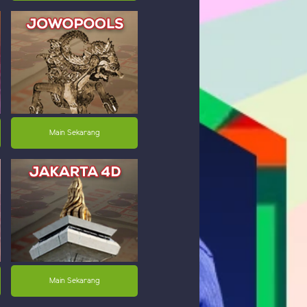
Main Sekarang
Main Sekarang