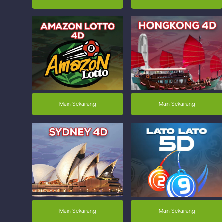
Main Sekarang
Main Sekarang
Main Sekarang
Main Sekarang