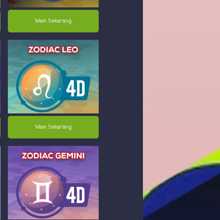
Main Sekarang
Main Sekarang