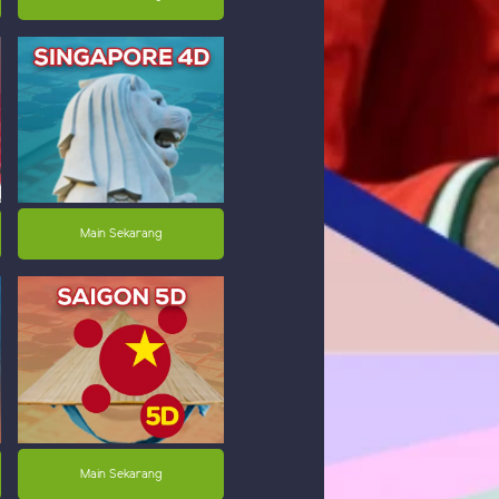
Main Sekarang
Main Sekarang