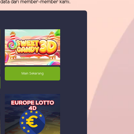
an data dari member-member kami.
Main Sekarang