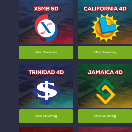
Main Sekarang
Main Sekarang
Main Sekarang
Main Sekarang