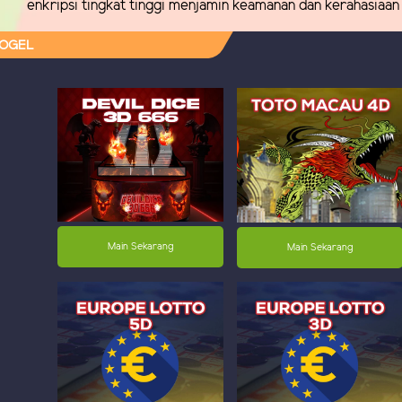
enkripsi tingkat tinggi menjamin keamanan dan kerahasia
OGEL
Main Sekarang
Main Sekarang