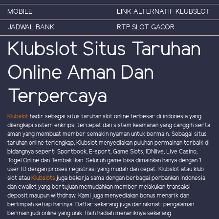
MOBILE
LINK ALTERNATIF KLUBSLOT
JADWAL BANK
RTP SLOT GACOR
Klubslot Situs Taruhan
Online Aman Dan
Terpercaya
Klubslot
hadir sebagai situs taruhan slot online terbesar di indonesia yang
dilengkapi sistem enkripsi tercepat dan sistem keamanan yang canggih serta
aman yang membuat member semakin nyaman untuk bermain. Sebagai situs
taruhan online terlengkap, Klubslot menyediakan puluhan permainan terbaik di
bidangnya seperti Sportbook, E-sport, Game Slots, IDNlive, Live Casino,
Togel Online dan Tembak Ikan. Seluruh game bisa dimainkan hanya dengan 1
user ID dengan proses registrasi yang mudah dan cepat. Klubslot atau klub
slot atau
Klubslots
juga bekerja sama dengan berbagai perbankan indonesia
dan ewallet yang bertujuan memudahkan member melakukan transaksi
deposit maupun withdraw. Kami juga menyediakan bonus menarik dan
berlimpah setiap harinya. Daftar sekarang juga dan nikmati pengalaman
bermain judi online yang unik. Raih hadiah menariknya sekarang.