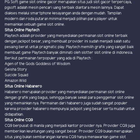
PG Soft game slot online gacor merupakan situs judi slot gacor terpercaya,
pgsoft adalah mesin pencari uang terbaik diantara mesin lainnya. Dapat
diakses melalui smartphone kesayangan anda dengan mudah. Tampilan
modern dan roda putaran minimal menjadi pilihan para player untuk
memainkan sebuah game slot online.
Situs Online Playtech
Playtech adalah provider yang menyediakan permainan slot online terbaik
dengan jackpot besar, yang membuat provider ini sudah menjadi salah satu
pesaing berat untuk pragmatic play. Playtech memilih grafik yang sangat baik
membuat game Playtech banyak diminati oleh slotter slot online di indonesia.
Berikut permainan terpopuler yang ada di Playtech :
Agen of the Gods Goddess of Wisdom
Geisha Story
Suicide Squad
Amazon Wild
Situs Online Habanero
Habanero merupakan provider yang menyediakan permainan slot online
dengan grafik yang bagus, sehingga banyak sekali para penggemar slot online
yang memainkan nya. Permainan dari habanero juga sudah sangat populer
karena provider habanero mempunyai jackpot yang besar serta mudah untuk
didapatkan.
Situs Online CQ9
CQ9 berpusat di manila yang menjadi kantor provider nya. Provider CQ9 juga
memberikan keuntungan yang sangat besar. Provider CQ9 bukan merupakan
situs yang bukan sembarangan karena CQ9 hanya menawarkan game slot