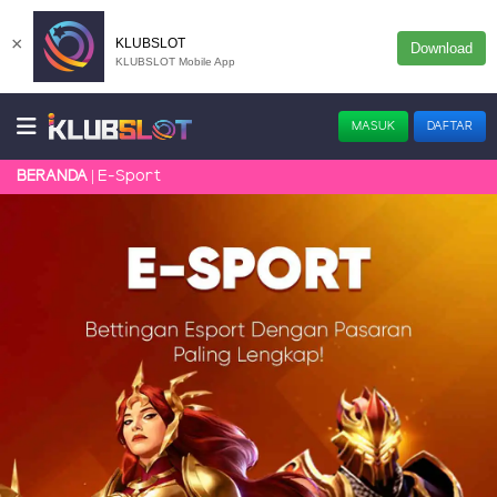
×
KLUBSLOT
Download
KLUBSLOT Mobile App
MASUK
DAFTAR
E-Sport
BERANDA