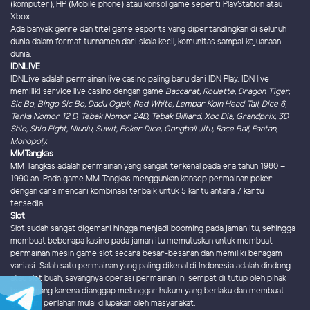
(komputer), HP (Mobile phone) atau konsol game seperti PlayStation atau
Xbox.
Ada banyak genre dan titel game esports yang dipertandingkan di seluruh
dunia dalam format turnamen dari skala kecil, komunitas sampai kejuaraan
dunia.
IDNLIVE
IDNLive adalah permainan live casino paling baru dari IDN Play. IDN live
memiliki service live casino dengan game
Baccarat, Roulette, Dragon Tiger,
Sic Bo, Bingo Sic Bo, Dadu Oglok, Red White, Lempar Koin Head Tail, Dice 6,
Terka Nomor 12 D, Tebak Nomor 24D, Tebak Billiard, Xoc Dia, Grandprix, 3D
Shio, Shio Fight, Niuniu, Suwit, Poker Dice, Gongball Jitu, Race Ball, Fantan,
Monopoly.
MMTangkas
MM Tangkas adalah permainan yang sangat terkenal pada era tahun 1980 –
1990 an. Pada game MM Tangkas menggunkan konsep permainan poker
dengan cara mencari kombinasi terbaik untuk 5 kartu antara 7 kartu
tersedia.
Slot
Slot sudah sangat digemari hingga menjadi booming pada jaman itu, sehingga
membuat beberapa kasino pada jaman itu memutuskan untuk membuat
permainan mesin game slot secara besar-besaran dan memiliki beragam
variasi. Salah satu permainan yang paling dikenal di Indonesia adalah dindong
atau slot buah, sayangnya operasi permainan ini sempat di tutup oleh pihak
berwenang karena dianggap melanggar hukum yang berlaku dan membuat
game ini perlahan mulai dilupakan oleh masyarakat.